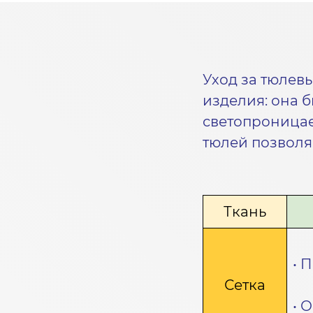
Уход за тюлев
изделия: она б
светопроницае
тюлей позволя
Ткань
• 
Сетка
• 