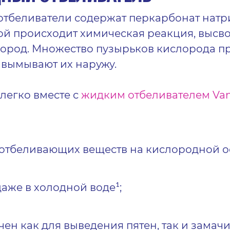
тбеливатели содержат перкарбонат натр
дой происходит химическая реакция, выс
ород. Множество пузырьков кислорода п
 вымывают их наружу.
легко вместе с
жидким
отбеливател
ем
Van
отбеливающи
х
веществ на кислородной о
даже в холодной воде
;
1
ен как для выведения пятен, так и замач