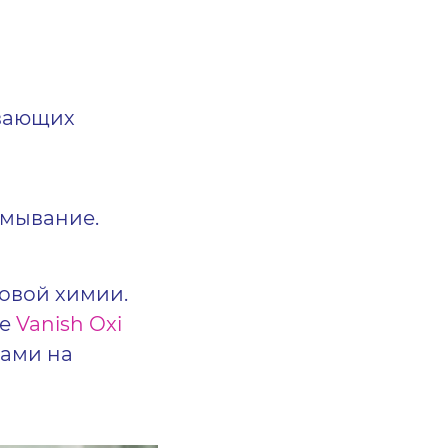
вающих
смывание.
овой химии.
ве
Vanish Oxi
ами на