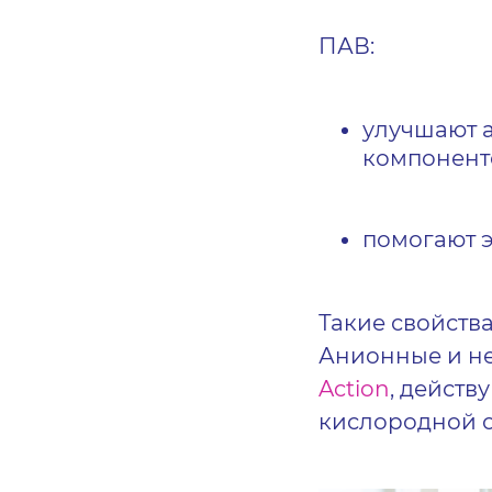
ПАВ
:
улучшают а
компонент
помогают э
Такие свойств
Анионные и н
Action
, действ
кислородной 