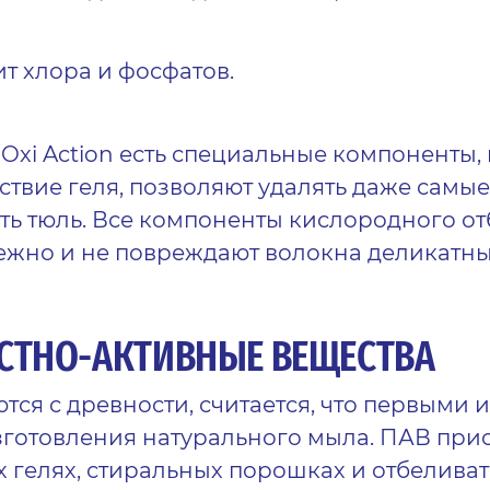
т хлора и фосфатов.
Oxi
Action
есть
специальные компонент
ы,
йствие
геля, п
озволяют удалять даже самы
ть тюль
. Все компоненты кислородного о
ежно и не повреждают волокна деликатны
СТНО-АКТИВНЫЕ ВЕЩЕСТВА
тся с древ
ности
, считается, что первыми 
готовления натурального мыла. ПАВ прис
х гелях, стиральных порошках и отбеливат