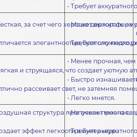
• Требует аккуратног
Жесткая, за счет чего хорошо держит форму
• Может выгорать на 
Отличается элегантностью, поэтому подхо
• Требует сложного у
• Менее прочная, чем
Мягкая и струящаяся, что создает уютную а
• Быстро изнашиваетс
Отлично рассеивает свет, не затемняя пом
• Легко мнется.
Воздушная структура пропускает много све
• Не очень прочная.
Создает эффект легкости в интерьере.
• Требует аккуратног