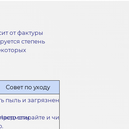
сит от фактуры
руется степень
екоторых
Совет по уходу
ь пыль и загрязнения.
 предметы.
Часто стирайте и чистите сетку от пыли, ч
.