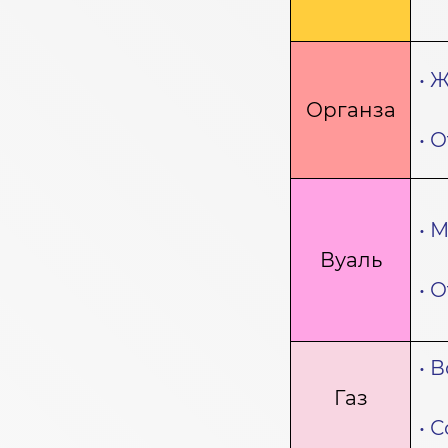
• 
Органза
• 
• 
Вуаль
• 
• 
Газ
• 