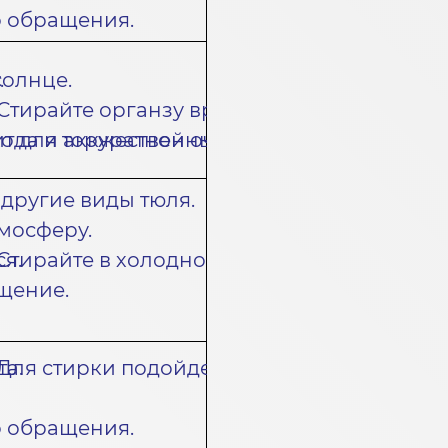
о обращения.
.
солнце.
Стирайте органзу вручную и сушите, избе
дит для торжественных мероприятий.
хода и аккуратной очистки.
 другие виды тюля.
тмосферу.
я.
Стирайте в холодной воде. Используйте о
ещение.
та.
Для стирки подойдет холодная вода. Сушит
о обращения.