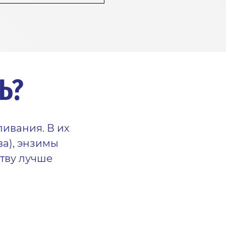
Ь?
ливания. В их
ва), энзимы
ству лучше