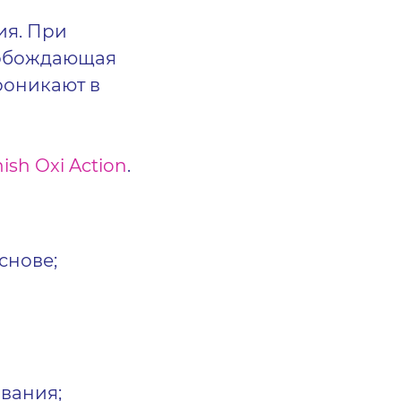
ия. При
вобождающая
роникают в
ish Oxi Action
.
снове
;
ивания;