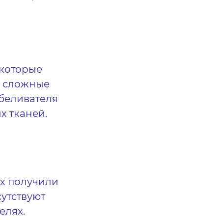
 которые
е сложные
тбеливателя
х тканей.
их
получили
утствуют
елях.