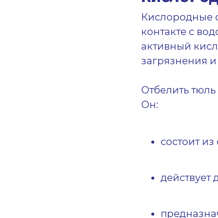
Кислородные о
контакте с во
активный кисл
загрязнения и
Отбелить тюль 
Он:
состоит из
действует 
предназнач