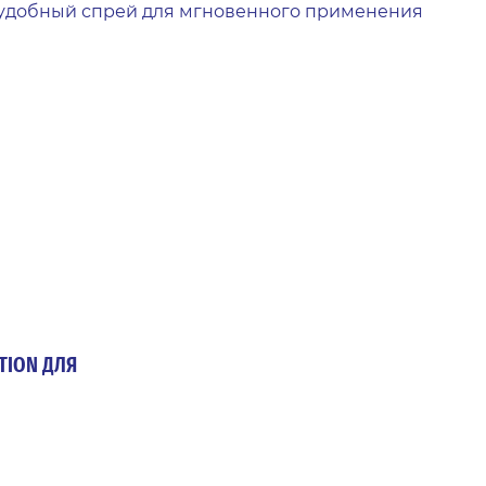
удобный спрей для мгновенного применения
чистоты.
TION ДЛЯ
работайте
ечивает
 Action.
фективно
ециально
тельного
пятен от