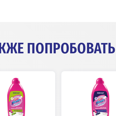
спользовать спрей Vanish Oxi Action P
грязных лап, урины и экскрементов 
щем!
АКЖЕ ПОПРОБОВАТЬ