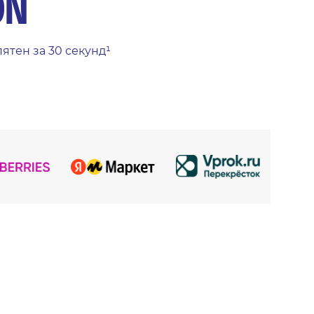
ON
тен за 30 секунд¹