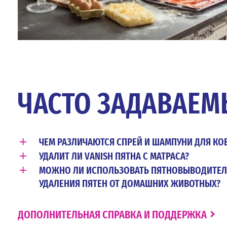
ЧАСТО ЗАДАВАЕ
+
ЧЕМ РАЗЛИЧАЮТСЯ СПРЕЙ И ШАМПУНИ ДЛЯ КО
+
УДАЛИТ ЛИ VANISH ПЯТНА С МАТРАСА?
Каждый формат средства действует
+
МОЖНО ЛИ ИСПОЛЬЗОВАТЬ ПЯТНОВЫВОДИТЕЛЬ Д
Vanish удалит пятна крови и другу
Наш спрей для ковров, такие 
УДАЛЕНИЯ ПЯТЕН ОТ ДОМАШНИХ ЖИВОТНЫХ?
пятна спреем-пятновыводителем д
целенаправленное удаление пятен 
Спрей пятновыводитель для ковров
Пошаговые инструкции представле
удаляют пыль, грязь и неприятные з
ДОПОЛНИТЕЛЬНАЯ СПРАВКА И ПОДДЕРЖКА
разработан для выведения стойких
белья и матрасов.