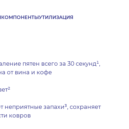
Я
КОМПОНЕНТЫ
УТИЛИЗАЦИЯ
ление пятен всего за 30 секунд¹,
а от вина и кофе
вет²
т неприятные запахи³, сохраняет
сти ковров