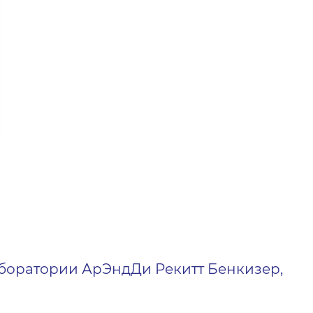
аборатории АрЭндДи Рекитт Бенкизер,