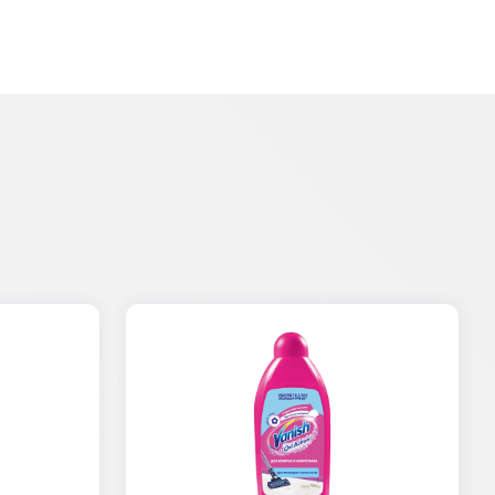
et Clean
- и даже