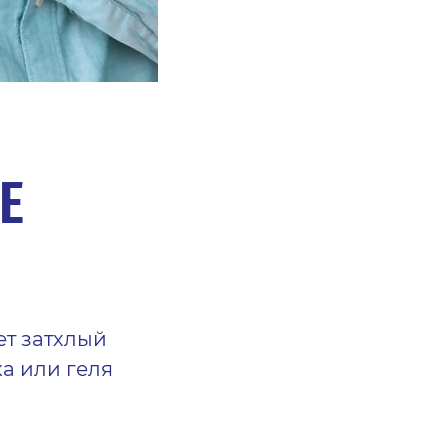
Е
ет затхлый
а или геля