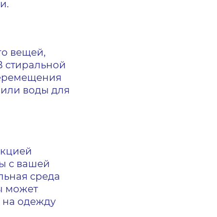
и.
о вещей,
В стиральной
перемещения
 или воды для
нкцией
ы с вашей
льная среда
ы может
 на одежду