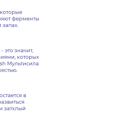
 которые
пляют ферменты
 запах.
- это значит,
риями, которых
ish Мультисила
естью.
остается в
развиться
и затхлый