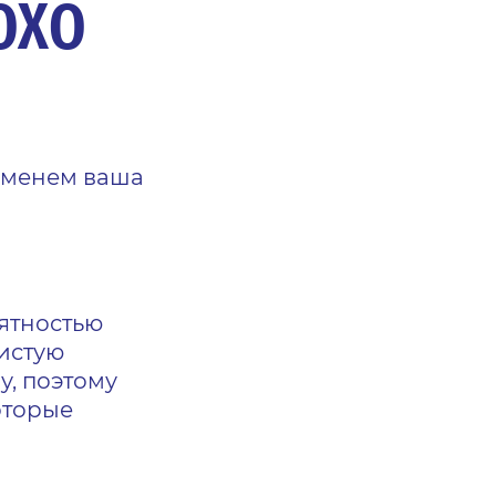
ОХО
ременем ваша
ятностью
истую
у, поэтому
оторые