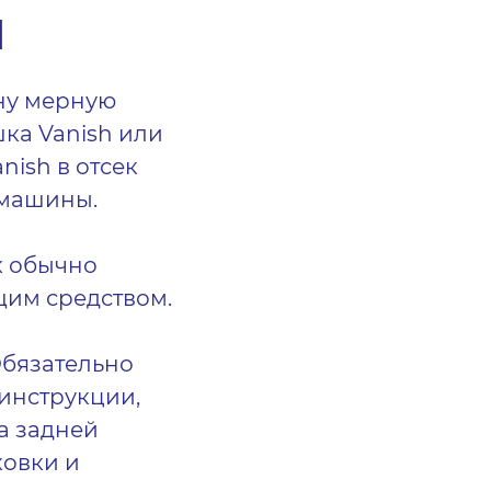
И
ну мерную
ка Vanish или
anish в отсек
 машины.
к обычно
им средством.
бязательно
инструкции,
а задней
ковки и