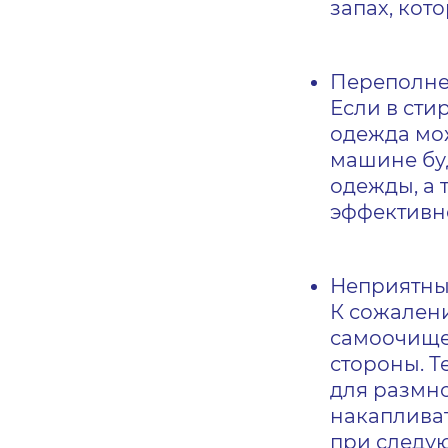
запах, кот
Переполне
Если в ст
одежда мо
машине бу
одежды, а 
эффективн
Неприятны
К сожален
самоочище
стороны. Т
для размно
накапливат
при следу