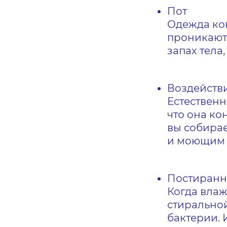
Пот
Одежда кон
проникают
запах тела,
Воздейств
Естественн
что она ко
вы собирае
и моющим с
Постиранно
Когда влаж
стиральной
бактерии. 