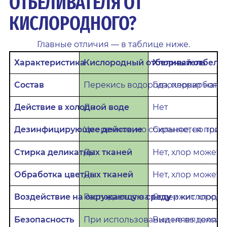
ОТБЕЛИВАТЕЛЯ ОТ
КИСЛОРОДНОГО?
Главные отличия — в таблице ниже.
Характеристика
Кислородный отбеливатель
Хлорный отбели
Состав
Перекись водорода, перкарбонат
Гипохлорит натр
Действие в холодной воде
Да
Нет
Дезинфицирующее действие
Умеренное, но сохраняется при 
Сильное, но толь
Стирка деликатных тканей
Да
Нет, хлор может
Обработка цветных тканей
Да
Нет, хлор может
Воздействие на окружающую среду
Распадается на воду и кислород,
Содержит хлор,
Безопасность
При использовании не выделяет
Выделяет токсич