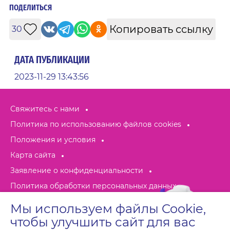
ПОДЕЛИТЬСЯ
Копировать ссылку
30
ДАТА ПУБЛИКАЦИИ
2023-11-29 13:43:56
Свяжитесь с нами
Политика по использованию файлов cookies
Положения и условия
Карта сайта
Заявление о конфиденциальности
Политика обработки персональных данных
Отбеливание и удаление пятен:
Мы используем файлы Cookie,
Как отбелить рубашку?
чтобы улучшить сайт для вас