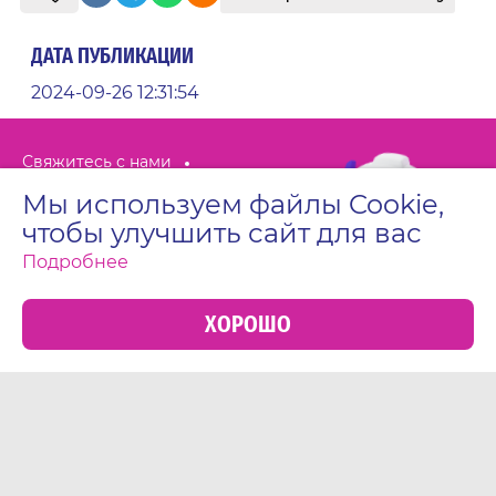
ДАТА ПУБЛИКАЦИИ
2024-09-26 12:31:54
Свяжитесь с нами
Политика по использованию файлов cookies
Мы используем файлы Cookie,
чтобы улучшить сайт для вас
Положения и условия
Карта сайта
Подробнее
Заявление о конфиденциальности
ХОРОШО
Политика обработки персональных данных
Отбеливание и удаление пятен:
Как отбелить рубашку?
Как вывести жирные пятна?
Как удалить пятна от вина?